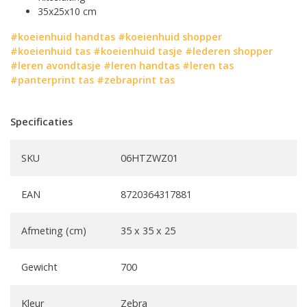
35x25x10 cm
#koeienhuid handtas
#koeienhuid shopper
#koeienhuid tas
#koeienhuid tasje
#lederen shopper
#leren avondtasje
#leren handtas
#leren tas
#panterprint tas
#zebraprint tas
Specificaties
SKU
06HTZWZ01
EAN
8720364317881
Afmeting (cm)
35 x 35 x 25
Gewicht
700
Kleur
Zebra