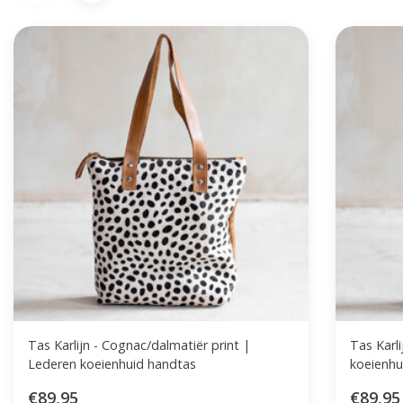
Tas Karlijn - Cognac/dalmatiër print |
Tas Karl
Lederen koeienhuid handtas
koeienhu
€89,95
€89,95