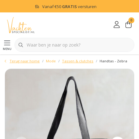
Vanaf
€50
GRATIS
versturen
0
menu
Terug naar home
Mode
Tassen & clutches
Handtas - Zebra