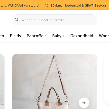
steld,
VANDAAG
verstuurd!
30 dagen bedenktijd &
GRATIS
retour
en
Plaids
Pantoffels
Baby's
Gezondheid
Won