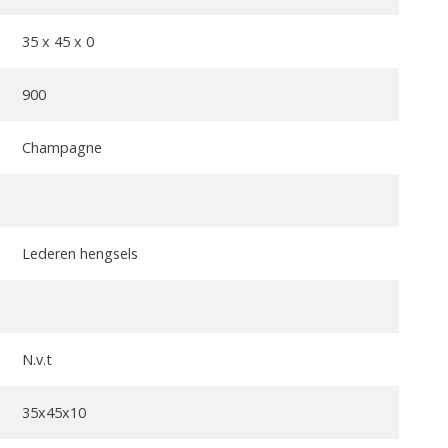
35 x 45 x 0
900
Champagne
Lederen hengsels
N.v.t
35x45x10