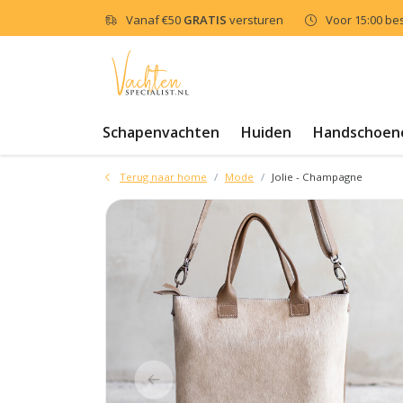
Vanaf
€50
GRATIS
versturen
Voor 15:00 be
Schapenvachten
Huiden
Handschoen
Terug naar home
Mode
Jolie - Champagne