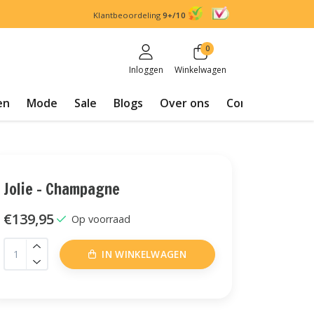
Klantbeoordeling
9+/10
0
Inloggen
Winkelwagen
en
Mode
Sale
Blogs
Over ons
Contact
Jolie - Champagne
€139,95
Op voorraad
IN WINKELWAGEN