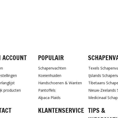
FACEBOOK
INSTAGRAM
PINTEREST
N ACCOUNT
POPULAIR
SCHAPENV
en
Schapenvachten
Texels Schapenv
estellingen
Koeienhuiden
IJslands Schapen
rlanglijst
Handschoenen & Wanten
Tibetaans Schap
ijk producten
Pantoffels
Nieuw-Zeelands 
Alpaca Plaids
Medicinaal Scha
TACT
KLANTENSERVICE
TIPS &