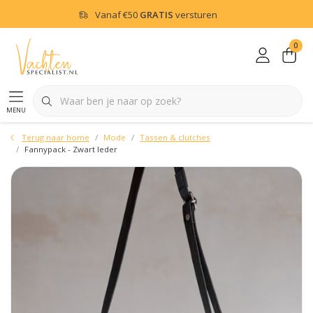
Vanaf
€50
GRATIS
versturen
0
menu
Terug naar home
Mode
Tassen & clutches
Fannypack - Zwart leder