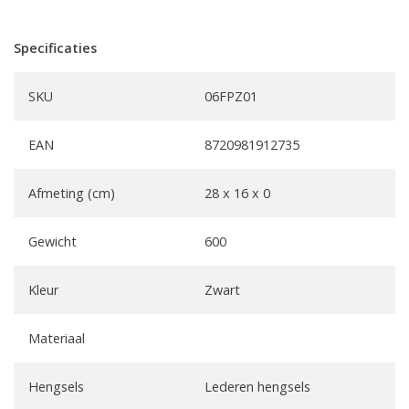
Specificaties
SKU
06FPZ01
EAN
8720981912735
Afmeting (cm)
28 x 16 x 0
Gewicht
600
Kleur
Zwart
Materiaal
Hengsels
Lederen hengsels