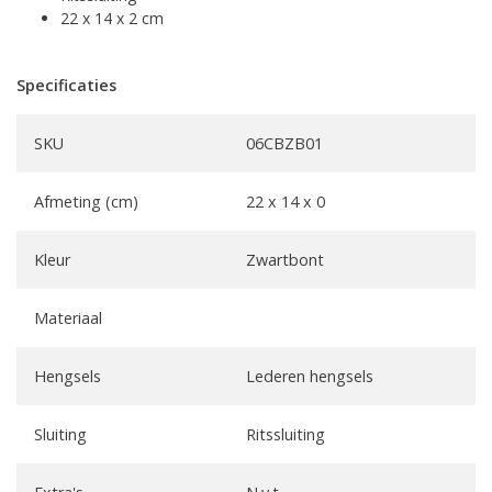
22 x 14 x 2 cm
Specificaties
SKU
06CBZB01
Afmeting (cm)
22 x 14 x 0
Kleur
Zwartbont
Materiaal
Hengsels
Lederen hengsels
Sluiting
Ritssluiting