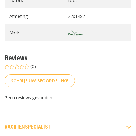
Extra's
N.v.t
Afmeting
22x14x2
Merk
Reviews
(0)
SCHRIJF UW BEOORDELING!
Geen reviews gevonden
FACEBOOK
INSTAGRAM
PINTEREST
VACHTENSPECIALIST