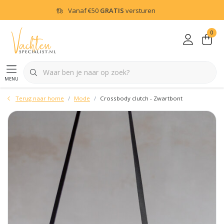
Vanaf
€50
GRATIS
versturen
0
menu
Terug naar home
Mode
Crossbody clutch - Zwartbont