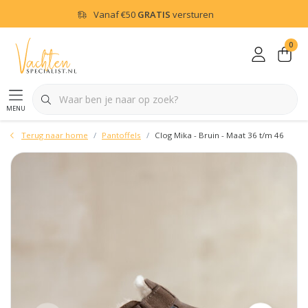
Vanaf
€50
GRATIS
versturen
0
menu
Terug naar home
Pantoffels
Clog Mika - Bruin - Maat 36 t/m 46