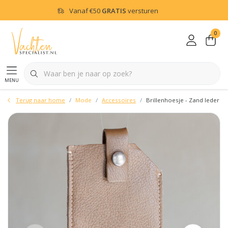
Vanaf
€50
GRATIS
versturen
0
menu
Terug naar home
Mode
Accessoires
Brillenhoesje - Zand leder