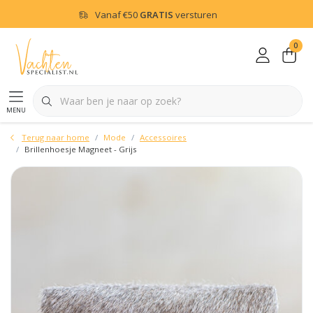
Vanaf
€50
GRATIS
versturen
0
menu
Terug naar home
Mode
Accessoires
Brillenhoesje Magneet - Grijs