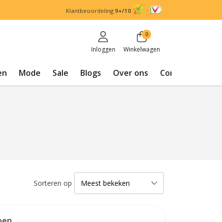
Klantbeoordeling
9+/10
0
Inloggen
Winkelwagen
en
Mode
Sale
Blogs
Over ons
Contact
Sorteren op
oen