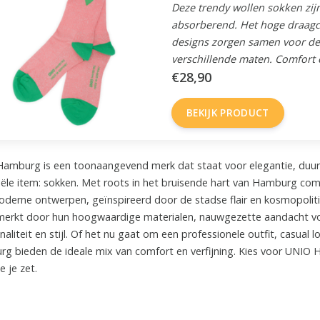
Deze trendy wollen sokken zijn
absorberend. Het hoge draagc
designs zorgen samen voor de 
verschillende maten. Comfort en
€28,90
BEKIJK PRODUCT
amburg is een toonaangevend merk dat staat voor elegantie, duurz
iële item: sokken. Met roots in het bruisende hart van Hamburg co
derne ontwerpen, geïnspireerd door de stadse flair en kosmopoli
erkt door hun hoogwaardige materialen, nauwgezette aandacht voo
naliteit en stijl. Of het nu gaat om een professionele outfit, casual
g bieden de ideale mix van comfort en verfijning. Kies voor UNIO 
e je zet.