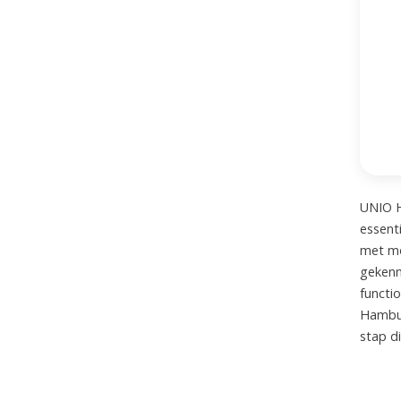
UNIO H
essent
met mo
gekenm
functio
Hambur
stap di