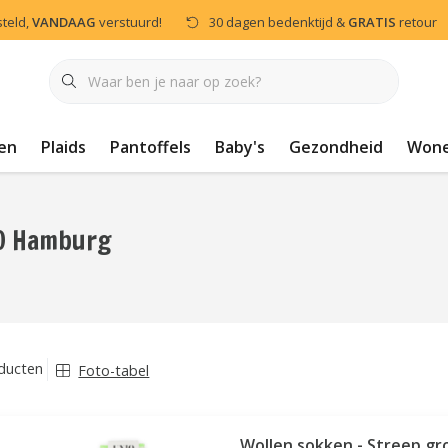
steld,
VANDAAG
verstuurd!
30 dagen bedenktijd &
GRATIS
retour
en
Plaids
Pantoffels
Baby's
Gezondheid
Won
O Hamburg
ducten
Foto-tabel
Wollen sokken - Streep gr