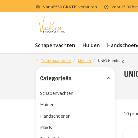
Vanaf
€50
GRATIS
versturen
Voor 15:00 be
Schapenvachten
Huiden
Handschoen
Terug naar home
Merken
UNIO Hamburg
UNI
Categorieën
Schapenvachten
Huiden
10 pro
Handschoenen
Plaids