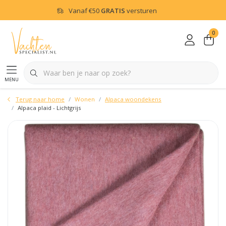
Vanaf
€50
GRATIS
versturen
0
menu
Terug naar home
Wonen
Alpaca woondekens
Alpaca plaid - Lichtgrijs