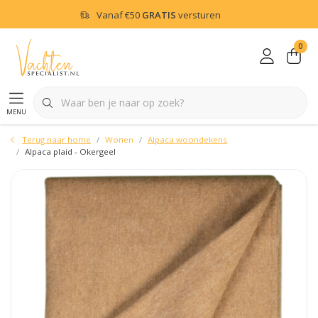
Vanaf
€50
GRATIS
versturen
0
menu
Terug naar home
Wonen
Alpaca woondekens
Alpaca plaid - Okergeel