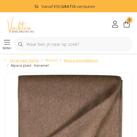
Vanaf
€50
GRATIS
versturen
0
menu
Terug naar home
Wonen
Alpaca woondekens
Alpaca plaid - Karamel