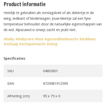
Product informatie
Heerlijk te gebruiken als omslagdoek of als dekentje in de
wieg, ledikant of kinderwagen. Jouw kleintje zal een fijne
temperatuur behouden door de natuurlijke eigenschappen van
de wol. Alpacawol is onwijs zacht en jeukt niet.
#baby
#babycare
#box
#gezondheidsvacht
#ledikant
#schaap
#schapenvacht
#wieg
Specificaties
SKU
04BDB01
EAN
8720981912599
Afmeting (cm)
95 x 75 x 0