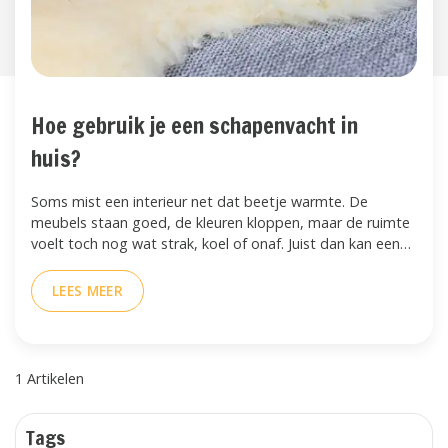
Hoe gebruik je een schapenvacht in
huis?
Soms mist een interieur net dat beetje warmte. De
meubels staan goed, de kleuren kloppen, maar de ruimte
voelt toch nog wat strak, koel of onaf. Juist dan kan een
schapenvacht veel doen. Met één natuurlijk
woonaccessoire maak je een stoel zachter, een bank
LEES MEER
uitnodigender of een slaapkamer warmer.
1 Artikelen
Tags